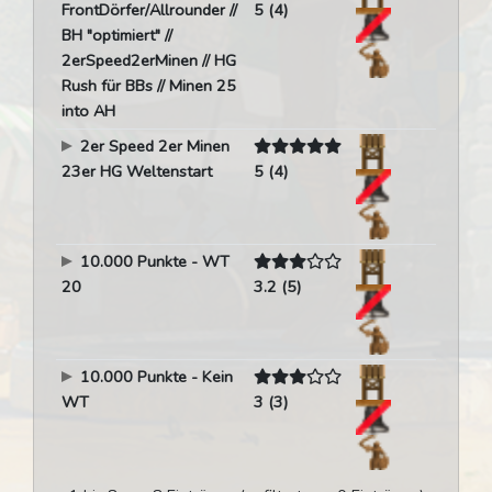
FrontDörfer/Allrounder //
5 (4)
BH "optimiert" //
2erSpeed2erMinen // HG
Rush für BBs // Minen 25
into AH
2er Speed 2er Minen
23er HG Weltenstart
5 (4)
10.000 Punkte - WT
20
3.2 (5)
10.000 Punkte - Kein
WT
3 (3)