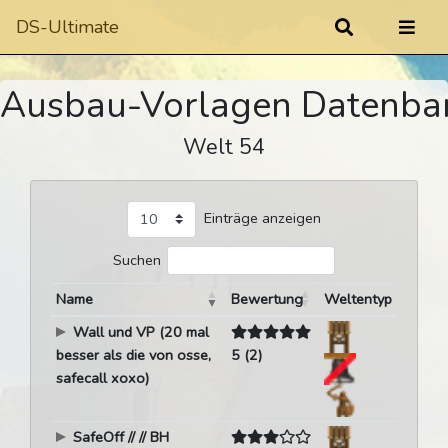
DS-Ultimate
Ausbau-Vorlagen Datenba
Welt 54
Einträge anzeigen
Suchen
Name
Bewertung
Weltentyp
Wall und VP (20 mal
besser als die von osse,
5 (2)
safecall xoxo)
SafeOff // // BH