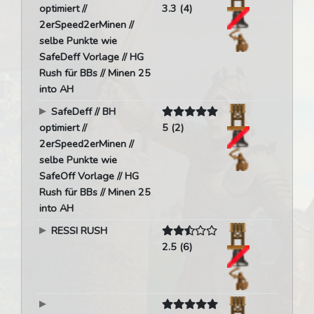
optimiert //
3.3 (4)
2erSpeed2erMinen //
selbe Punkte wie
SafeDeff Vorlage // HG
Rush für BBs // Minen 25
into AH
SafeDeff // BH
optimiert //
5 (2)
2erSpeed2erMinen //
selbe Punkte wie
SafeOff Vorlage // HG
Rush für BBs // Minen 25
into AH
RESSI RUSH
2.5 (6)