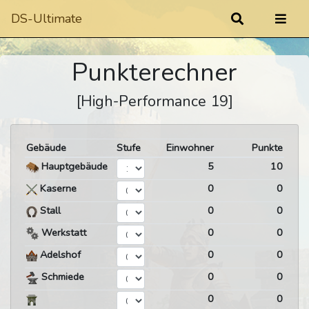
DS-Ultimate
Punkterechner
[High-Performance 19]
Gebäude
Stufe
Einwohner
Punkte
Hauptgebäude
5
10
Kaserne
0
0
Stall
0
0
Werkstatt
0
0
Adelshof
0
0
Schmiede
0
0
0
0