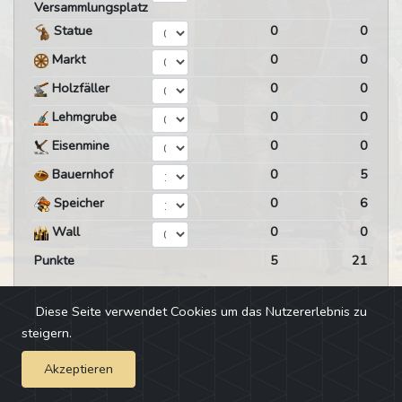
Versammlungsplatz
Statue
0
0
Markt
0
0
Holzfäller
0
0
Lehmgrube
0
0
Eisenmine
0
0
Bauernhof
0
5
Speicher
0
6
Wall
0
0
Punkte
5
21
Diese Seite verwendet Cookies um das Nutzererlebnis zu
steigern.
Akzeptieren
Impressum
-
Changelog
-
Team
-
Fehler melden
-
Discord