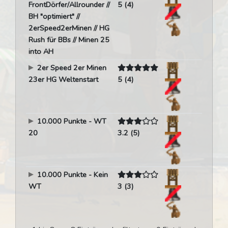
FrontDörfer/Allrounder //
5 (4)
BH "optimiert" //
2erSpeed2erMinen // HG
Rush für BBs // Minen 25
into AH
2er Speed 2er Minen
23er HG Weltenstart
5 (4)
10.000 Punkte - WT
20
3.2 (5)
10.000 Punkte - Kein
WT
3 (3)