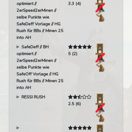
optimiert //
3.3 (4)
2erSpeed2erMinen //
selbe Punkte wie
SafeDeff Vorlage // HG
Rush für BBs // Minen 25
into AH
SafeDeff // BH
optimiert //
5 (2)
2erSpeed2erMinen //
selbe Punkte wie
SafeOff Vorlage // HG
Rush für BBs // Minen 25
into AH
RESSI RUSH
2.5 (6)