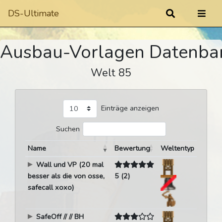
DS-Ultimate
Ausbau-Vorlagen Datenba
Welt 85
Einträge anzeigen
Suchen
Name
Bewertung
Weltentyp
Wall und VP (20 mal
besser als die von osse,
5 (2)
safecall xoxo)
SafeOff // // BH