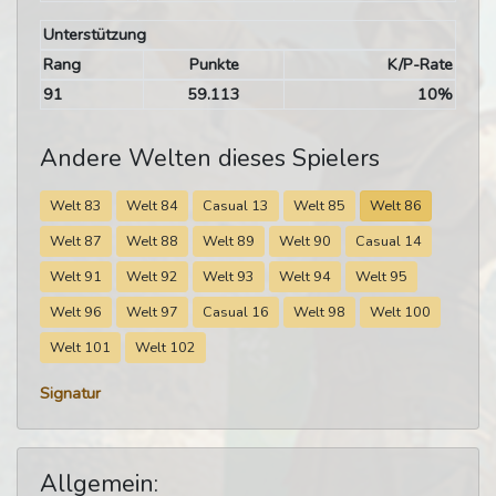
Unterstützung
Rang
Punkte
K/P-Rate
91
59.113
10%
Andere Welten dieses Spielers
Welt 83
Welt 84
Casual 13
Welt 85
Welt 86
Welt 87
Welt 88
Welt 89
Welt 90
Casual 14
Welt 91
Welt 92
Welt 93
Welt 94
Welt 95
Welt 96
Welt 97
Casual 16
Welt 98
Welt 100
Welt 101
Welt 102
Signatur
Allgemein: