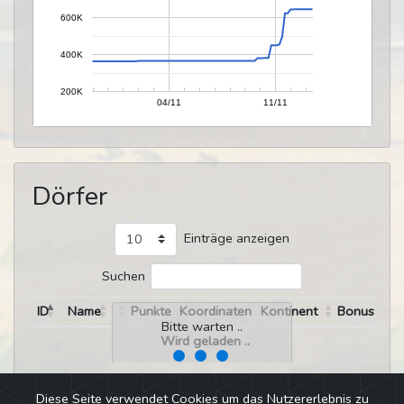
600K
400K
200K
04/11
11/11
Dörfer
Einträge anzeigen
Suchen
ID
Name
Punkte
Koordinaten
Kontinent
Bonus
Bitte warten ..
Wird geladen ..
Diese Seite verwendet Cookies um das Nutzererlebnis zu