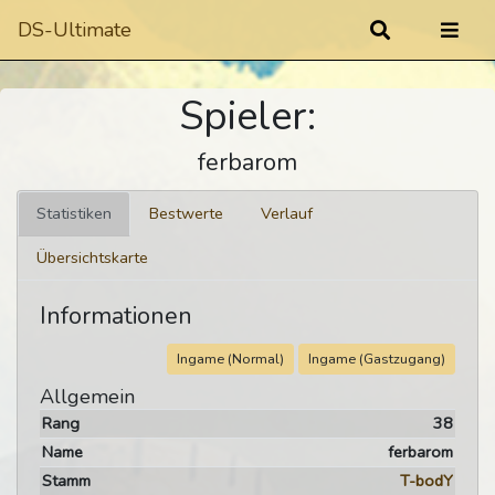
DS-Ultimate
Spieler:
ferbarom
Statistiken
Bestwerte
Verlauf
Übersichtskarte
Informationen
Ingame (Normal)
Ingame (Gastzugang)
Allgemein
Rang
38
Name
ferbarom
Stamm
T-bodY