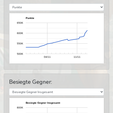
Punkte
650K
600K
550K
500K
04/11
11/11
Besiegte Gegner:
Besiegte Gegner Insgesamt
800K