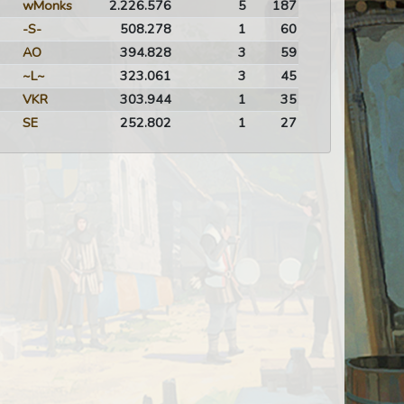
wMonks
2.226.576
5
187
-S-
508.278
1
60
AO
394.828
3
59
~L~
323.061
3
45
VKR
303.944
1
35
SE
252.802
1
27