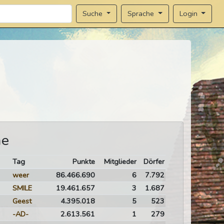
Sprache
Login
Suche
me
Tag
Punkte
Mitglieder
Dörfer
weer
86.466.690
6
7.792
SMILE
19.461.657
3
1.687
Geest
4.395.018
5
523
-AD-
2.613.561
1
279