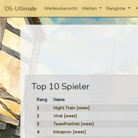
DS-Ultimate
Weltenübersicht
Welten
Rangliste
A
Top 10 Spieler
Rang
Name
1
Night Train
[weer]
2
Viral
[weer]
3
TeamFrietVet
[weer]
4
Intreprox
[weer]