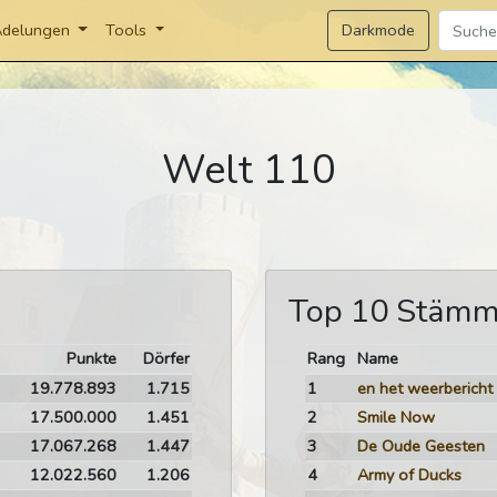
Darkmode
delungen
Tools
Welt 110
Top 10 Stäm
Punkte
Dörfer
Rang
Name
19.778.893
1.715
1
en het weerbericht
17.500.000
1.451
2
Smile Now
17.067.268
1.447
3
De Oude Geesten
12.022.560
1.206
4
Army of Ducks