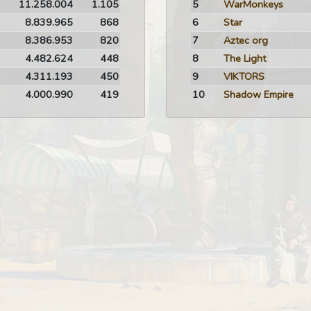
11.258.004
1.105
5
WarMonkeys
8.839.965
868
6
Star
8.386.953
820
7
Aztec org
4.482.624
448
8
The Light
4.311.193
450
9
VIKTORS
4.000.990
419
10
Shadow Empire