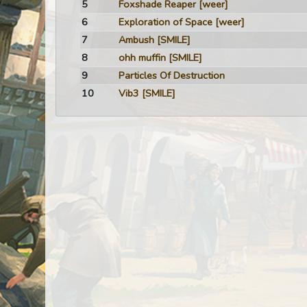
5
Foxshade Reaper
[weer]
6
Exploration of Space
[weer]
7
Ambush
[SMILE]
8
ohh muffin
[SMILE]
9
Particles Of Destruction
10
Vib3
[SMILE]