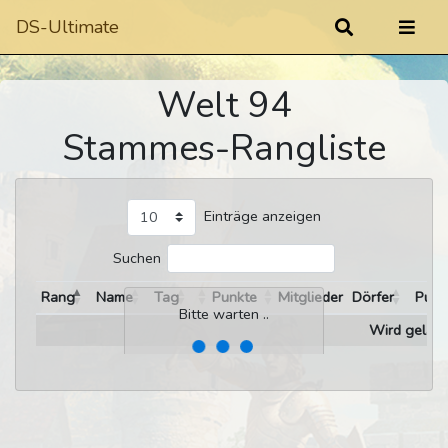
DS-Ultimate
Welt 94
Stammes-Rangliste
Einträge anzeigen
Suchen
Rang
Name
Tag
Punkte
Mitglieder
Dörfer
Punk
Bitte warten ..
Wird gelade