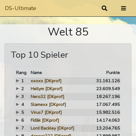
DS-Ultimate
Welt 85
Top 10 Spieler
Rang
Name
Punkte
1
xxoxx
[DKprof]
31.161.126
2
Hellym
[DKprof]
23.609.549
3
Nero32
[DKprof]
18.267.196
4
Slamexx
[DKprof]
17.067.495
5
Virus7
[DKprof]
15.982.516
6
Fíďák
[DKprof]
14.174.063
7
Lord Backley
[DKprof]
13.204.765