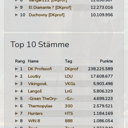
8
dangar222
[DKprof]
12.898.987
9
El Diamante ?
[DKprof]
12.273.016
10
Duchovny
[DKprof]
10.109.956
Top 10 Stämme
Rang
Name
Tag
Punkte
1
DK Profesoři
DKprof
238.225.589
2
Loutky
LOU
17.608.677
3
Vikingové.
VKGs
5.903.496
4
Langoš
LnG
5.806.329
5
-Green TheOry-
-G.r.-
4.699.223
6
Thermopylae
300
2.579.521
7
Hunters
HTS
1.184.169
8
WIN 8
888
1.086.054