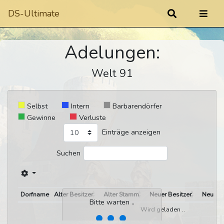
DS-Ultimate
Adelungen:
Welt 91
Selbst
Intern
Barbarendörfer
Gewinne
Verluste
Einträge anzeigen
Suchen
Dorfname
Alter Besitzer
Alter Stamm
Neuer Besitzer
Neuer 
Bitte warten ..
Wird geladen ..