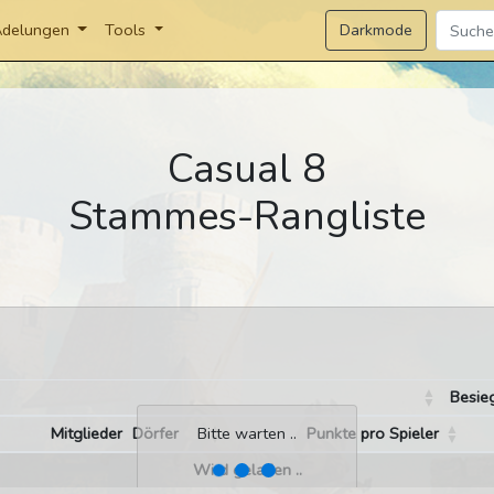
Darkmode
delungen
Tools
Casual 8
Stammes-Rangliste
Besie
Mitglieder
Dörfer
Punkte pro Spieler
Bitte warten ..
Wird geladen ..