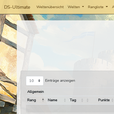
DS-Ultimate
Weltenübersicht
Welten
Rangliste
A
Einträge anzeigen
Allgemein
Rang
Name
Tag
Punkte