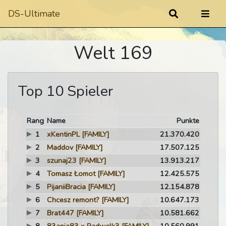
DS-Ultimate
Welt 169
Top 10 Spieler
Rang
Name
Punkte
1
xKentinPL
[FAMILY]
21.370.420
2
Maddov
[FAMILY]
17.507.125
3
szunaj23
[FAMILY]
13.913.217
4
Tomasz Łomot
[FAMILY]
12.425.575
5
PijaniiBracia
[FAMILY]
12.154.878
6
Chcesz remont?
[FAMILY]
10.647.173
7
Brat447
[FAMILY]
10.581.662