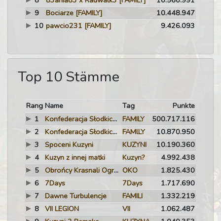
8
83ania83 x Radwalk3
[FAMILY]
10.560.991
9
Bociarze
[FAMILY]
10.448.947
10
pawcio231
[FAMILY]
9.426.093
Top 10 Stämme
Rang
Name
Tag
Punkte
1
Konfederacja Słodkich Kuzynów
FAMILY
500.717.116
2
Konfederacja Słodkich Kuzynów.
FAMlLY
10.870.950
3
Spoceni Kuzyni
KUZYNI
10.190.360
4
Kuzyn z innej matki
Kuzyn?
4.992.438
5
Obrońcy Krasnali Ogrodowych
OKO
1.825.430
6
7Days
7Days
1.717.690
7
Dawne Turbulencje
FAMILI
1.332.219
8
VII LEGION
VII
1.062.487