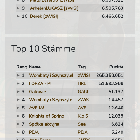
8
Maturzysta98
[zWIS!]
6.597.522
9
ArhelanLUKASZ
[zWIS!]
6.505.763
10
Derek
[zWIS!]
6.466.652
Top 10 Stämme
Rang
Name
Tag
Punkte
1
Wombaty i Szynszyle!
zWIS!
265.358.051
2
FORZA - P!
FIRE
51.593.968
3
Galowie
GAUL
51.137
4
Wombaty i Szynszyle
zWiS
14.457
5
AVE JA!
AVE
12.646
6
Knights of Spring
K.o.S
12.039
7
Spółka akcyjna
Saa
6.824
8
PEJA
PEJA
5.249