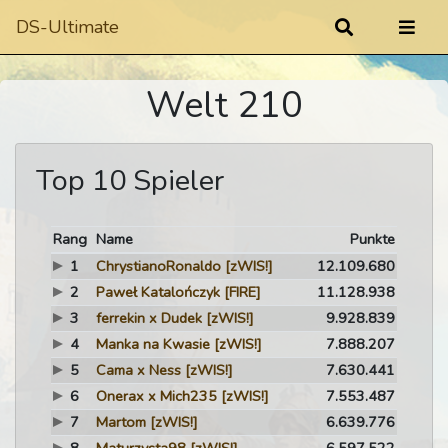
DS-Ultimate
Welt 210
Top 10 Spieler
Rang
Name
Punkte
1
ChrystianoRonaldo
[zWIS!]
12.109.680
2
Paweł Katalończyk
[FIRE]
11.128.938
3
ferrekin x Dudek
[zWIS!]
9.928.839
4
Manka na Kwasie
[zWIS!]
7.888.207
5
Cama x Ness
[zWIS!]
7.630.441
6
Onerax x Mich235
[zWIS!]
7.553.487
7
Martom
[zWIS!]
6.639.776