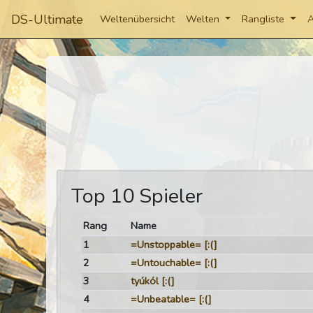
DS-Ultimate
Weltenübersicht
Welten
Rangliste
A
Top 10 Spieler
Rang
Name
1
=Unstoppable=
[:(]
2
=Untouchable=
[:(]
3
tyúkól
[:(]
4
=Unbeatable=
[:(]