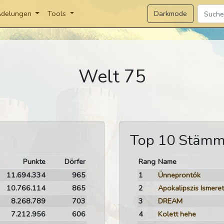
Darkmode
delungen
Tools
Welt 75
Top 10 Stäm
Punkte
Dörfer
Rang
Name
11.694.334
965
1
Ünneprontók
10.766.114
865
2
8.268.789
703
3
DREAM
7.212.956
606
4
Kolett hehe