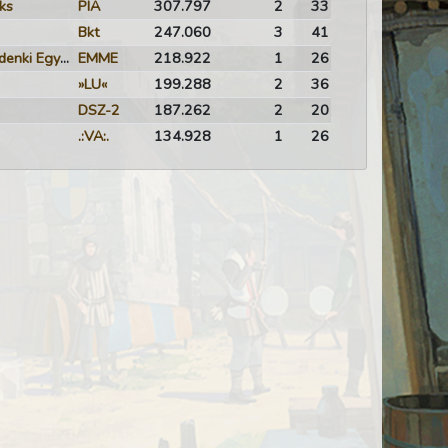
ks
PIA
307.797
2
33
Bkt
247.060
3
41
Egy Mindenkiért Mindenki Egyért
EMME
218.922
1
26
»LU«
199.288
2
36
DSZ-2
187.262
2
20
.:VA:.
134.928
1
26