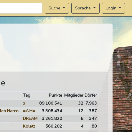
Sprache
Login
Suche
me
Tag
Punkte
Mitglieder
Dörfer
:(
89.100.541
32
7.963
Apokalipszis Ismeretlen Harcosai
=AIH=
3.308.434
12
387
DREAM
3.261.820
5
347
Kolett
560.202
4
80