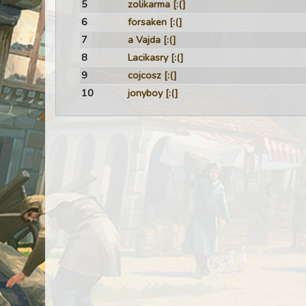
5
zolikarma
[:(]
6
forsaken
[:(]
7
a Vajda
[:(]
8
Lacikasry
[:(]
9
cojcosz
[:(]
10
jonyboy
[:(]