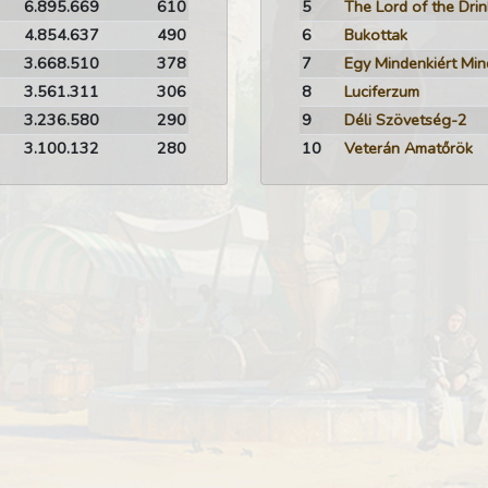
6.895.669
610
5
The Lord of the Drin
4.854.637
490
6
Bukottak
3.668.510
378
7
3.561.311
306
8
Luciferzum
3.236.580
290
9
Déli Szövetség-2
3.100.132
280
10
Veterán Amatőrök