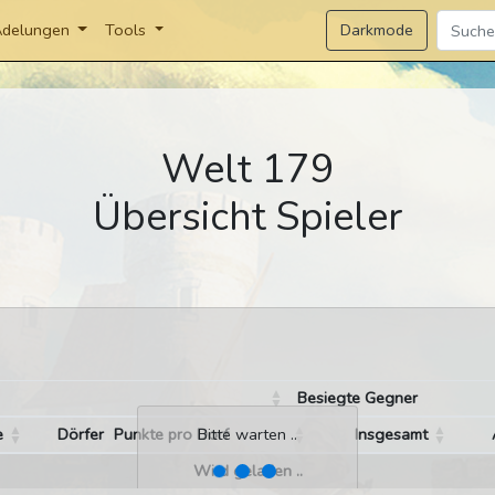
Darkmode
delungen
Tools
Welt 179
Übersicht Spieler
Besiegte Gegner
e
Dörfer
Punkte pro Dorf
Insgesamt
Bitte warten ..
Wird geladen ..