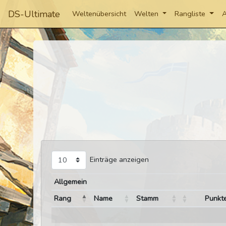
DS-Ultimate
Weltenübersicht
Welten
Rangliste
A
Einträge anzeigen
Allgemein
Rang
Name
Stamm
Punkt