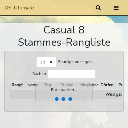
DS-Ultimate
Casual 8
Stammes-Rangliste
Einträge anzeigen
Suchen
Rang
Name
Tag
Punkte
Mitglieder
Dörfer
Punk
Bitte warten ..
Wird gelade