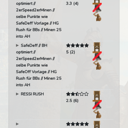
optimiert //
3.3 (4)
2erSpeed2erMinen //
selbe Punkte wie
SafeDeff Vorlage // HG
Rush für BBs // Minen 25
into AH
SafeDeff // BH
optimiert //
5 (2)
2erSpeed2erMinen //
selbe Punkte wie
SafeOff Vorlage // HG
Rush für BBs // Minen 25
into AH
RESSI RUSH
2.5 (6)