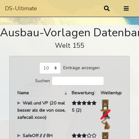
DS-Ultimate
Ausbau-Vorlagen Datenba
Welt 155
Einträge anzeigen
Suchen
Name
Bewertung
Weltentyp
Wall und VP (20 mal
besser als die von osse,
5 (2)
safecall xoxo)
SafeOff // // BH