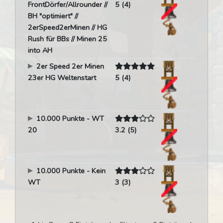
FrontDörfer/Allrounder //
5 (4)
BH "optimiert" //
2erSpeed2erMinen // HG
Rush für BBs // Minen 25
into AH
2er Speed 2er Minen
23er HG Weltenstart
5 (4)
10.000 Punkte - WT
20
3.2 (5)
10.000 Punkte - Kein
WT
3 (3)