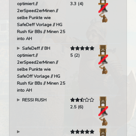
optimiert //
3.3 (4)
2erSpeed2erMinen //
selbe Punkte wie
SafeDeff Vorlage // HG
Rush für BBs // Minen 25
into AH
SafeDeff // BH
optimiert //
5 (2)
2erSpeed2erMinen //
selbe Punkte wie
SafeOff Vorlage // HG
Rush für BBs // Minen 25
into AH
RESSI RUSH
2.5 (6)