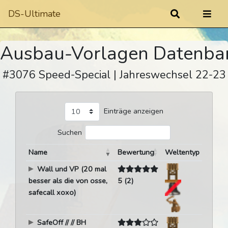
DS-Ultimate
Ausbau-Vorlagen Datenba
#3076 Speed-Special | Jahreswechsel 22-23
Einträge anzeigen
Suchen
Name
Bewertung
Weltentyp
Wall und VP (20 mal
besser als die von osse,
5 (2)
safecall xoxo)
SafeOff // // BH