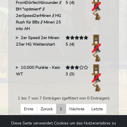
FrontDörfer/Allrounder //
5 (4)
BH "optimiert" //
2erSpeed2erMinen // HG
Rush für BBs // Minen 25
into AH
2er Speed 2er Minen
23er HG Weltenstart
5 (4)
10.000 Punkte - Kein
WT
3 (3)
1 bis 7 von 7 Einträgen (gefiltert von 0 Einträgen)
Erste
Zurück
1
Nächste
Letzte
Diese Seite verwendet Cookies um das Nutzererlebnis zu