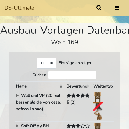
DS-Ultimate
Ausbau-Vorlagen Datenba
Welt 169
Einträge anzeigen
Suchen
Name
Bewertung
Weltentyp
Wall und VP (20 mal
besser als die von osse,
5 (2)
safecall xoxo)
SafeOff // // BH