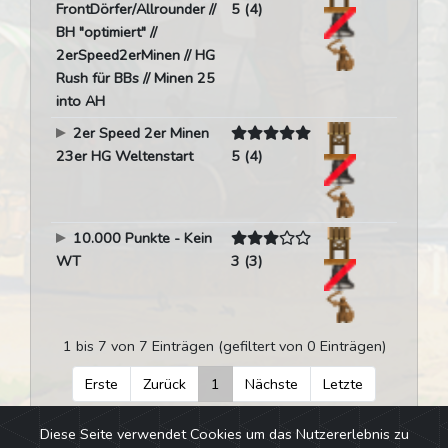
FrontDörfer/Allrounder //
5 (4)
BH "optimiert" //
2erSpeed2erMinen // HG
Rush für BBs // Minen 25
into AH
2er Speed 2er Minen
23er HG Weltenstart
5 (4)
10.000 Punkte - Kein
WT
3 (3)
1 bis 7 von 7 Einträgen (gefiltert von 0 Einträgen)
Erste
Zurück
1
Nächste
Letzte
Diese Seite verwendet Cookies um das Nutzererlebnis zu