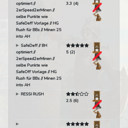
optimiert //
3.3 (4)
2erSpeed2erMinen //
selbe Punkte wie
SafeDeff Vorlage // HG
Rush für BBs // Minen 25
into AH
SafeDeff // BH
optimiert //
5 (2)
2erSpeed2erMinen //
selbe Punkte wie
SafeOff Vorlage // HG
Rush für BBs // Minen 25
into AH
RESSI RUSH
2.5 (6)