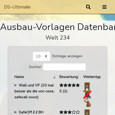
DS-Ultimate
Ausbau-Vorlagen Datenba
Welt 234
Einträge anzeigen
Suchen
Name
Bewertung
Weltentyp
Wall und VP (20 mal
besser als die von osse,
5 (2)
safecall xoxo)
SafeOff // // BH