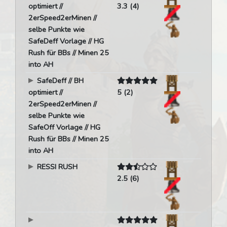
optimiert //
3.3 (4)
2erSpeed2erMinen //
selbe Punkte wie
SafeDeff Vorlage // HG
Rush für BBs // Minen 25
into AH
SafeDeff // BH
optimiert //
5 (2)
2erSpeed2erMinen //
selbe Punkte wie
SafeOff Vorlage // HG
Rush für BBs // Minen 25
into AH
RESSI RUSH
2.5 (6)