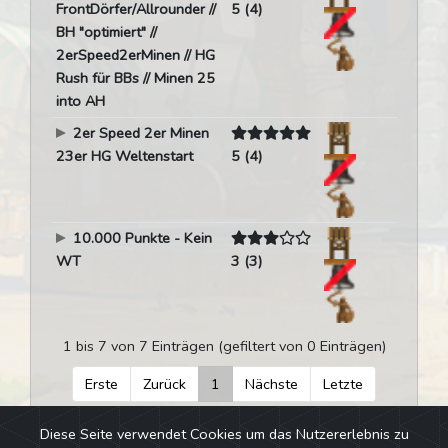
FrontDörfer/Allrounder //
5 (4)
BH "optimiert" //
2erSpeed2erMinen // HG
Rush für BBs // Minen 25
into AH
2er Speed 2er Minen
23er HG Weltenstart
5 (4)
10.000 Punkte - Kein
WT
3 (3)
1 bis 7 von 7 Einträgen (gefiltert von 0 Einträgen)
Erste
Zurück
1
Nächste
Letzte
Diese Seite verwendet Cookies um das Nutzererlebnis zu