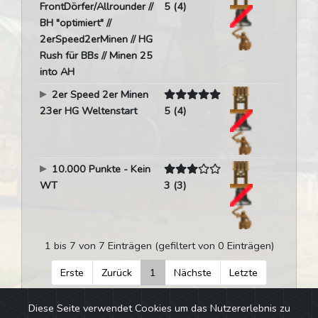
FrontDörfer/Allrounder //
5 (4)
BH "optimiert" //
2erSpeed2erMinen // HG
Rush für BBs // Minen 25
into AH
2er Speed 2er Minen
23er HG Weltenstart
5 (4)
10.000 Punkte - Kein
WT
3 (3)
1 bis 7 von 7 Einträgen (gefiltert von 0 Einträgen)
Erste
Zurück
1
Nächste
Letzte
Diese Seite verwendet Cookies um das Nutzererlebnis zu