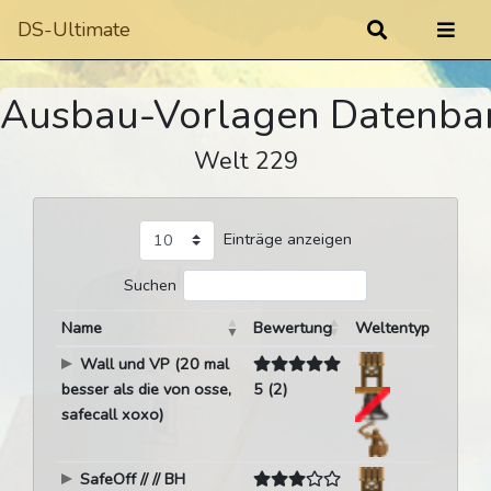
DS-Ultimate
Ausbau-Vorlagen Datenba
Welt 229
Einträge anzeigen
Suchen
Name
Bewertung
Weltentyp
Wall und VP (20 mal
besser als die von osse,
5 (2)
safecall xoxo)
SafeOff // // BH