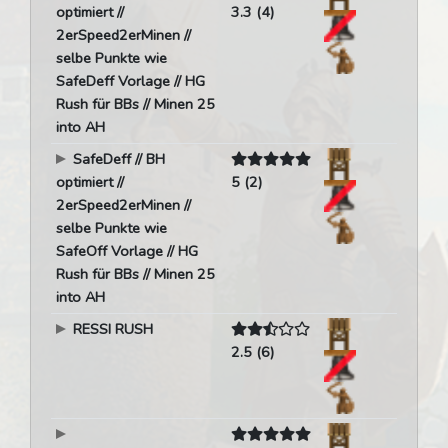
optimiert //
3.3 (4)
2erSpeed2erMinen //
selbe Punkte wie
SafeDeff Vorlage // HG
Rush für BBs // Minen 25
into AH
SafeDeff // BH
optimiert //
5 (2)
2erSpeed2erMinen //
selbe Punkte wie
SafeOff Vorlage // HG
Rush für BBs // Minen 25
into AH
RESSI RUSH
2.5 (6)