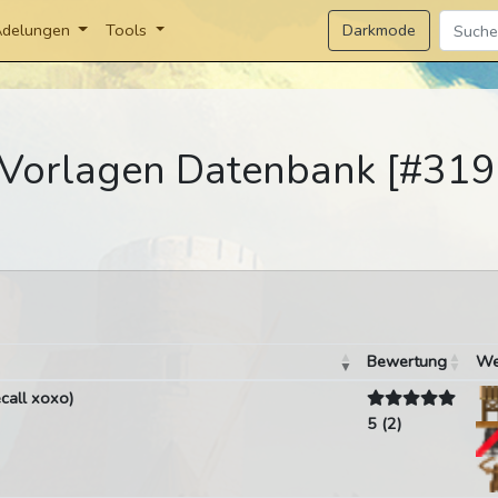
Darkmode
delungen
Tools
Vorlagen Datenbank [#319
Bewertung
We
call xoxo)
5 (2)