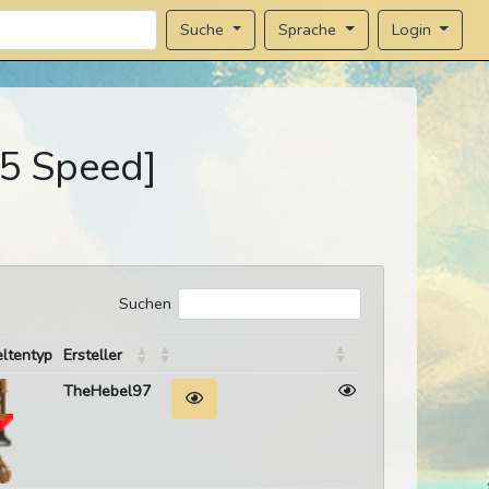
Sprache
Login
Suche
5 Speed]
Suchen
ltentyp
Ersteller
TheHebel97