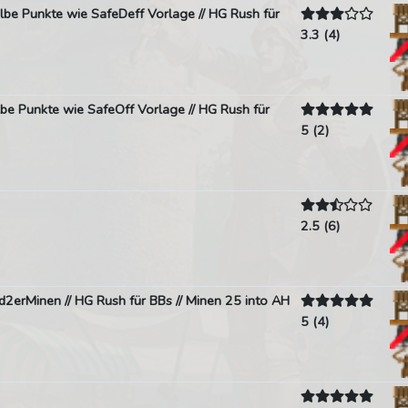
selbe Punkte wie SafeDeff Vorlage // HG Rush für
3.3 (4)
elbe Punkte wie SafeOff Vorlage // HG Rush für
5 (2)
2.5 (6)
ed2erMinen // HG Rush für BBs // Minen 25 into AH
5 (4)