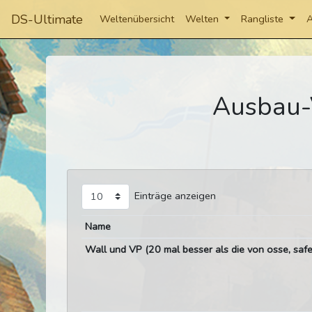
DS-Ultimate
Weltenübersicht
Welten
Rangliste
A
Ausbau-
Einträge anzeigen
Name
Wall und VP (20 mal besser als die von osse, safe