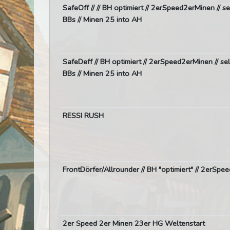
SafeOff // // BH optimiert // 2erSpeed2erMinen // 
BBs // Minen 25 into AH
SafeDeff // BH optimiert // 2erSpeed2erMinen // s
BBs // Minen 25 into AH
RESSI RUSH
FrontDörfer/Allrounder // BH "optimiert" // 2erSpe
2er Speed 2er Minen 23er HG Weltenstart