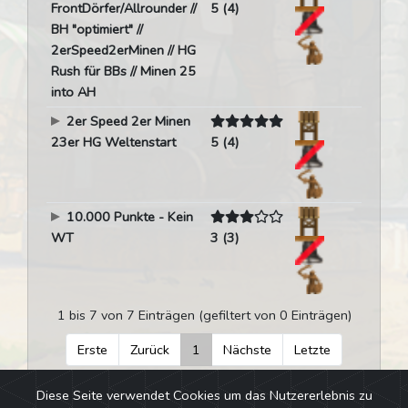
FrontDörfer/Allrounder //
5 (4)
BH "optimiert" //
2erSpeed2erMinen // HG
Rush für BBs // Minen 25
into AH
2er Speed 2er Minen
23er HG Weltenstart
5 (4)
10.000 Punkte - Kein
WT
3 (3)
1 bis 7 von 7 Einträgen (gefiltert von 0 Einträgen)
Erste
Zurück
1
Nächste
Letzte
Diese Seite verwendet Cookies um das Nutzererlebnis zu