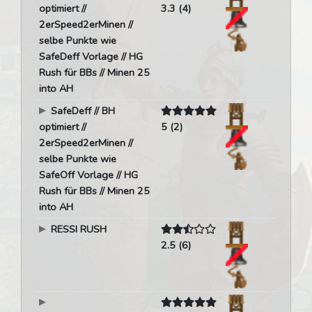
optimiert //
3.3 (4)
2erSpeed2erMinen //
selbe Punkte wie
SafeDeff Vorlage // HG
Rush für BBs // Minen 25
into AH
SafeDeff // BH
optimiert //
5 (2)
2erSpeed2erMinen //
selbe Punkte wie
SafeOff Vorlage // HG
Rush für BBs // Minen 25
into AH
RESSI RUSH
2.5 (6)