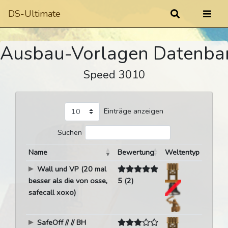
DS-Ultimate
Ausbau-Vorlagen Datenba
Speed 3010
Einträge anzeigen
Suchen
Name
Bewertung
Weltentyp
Wall und VP (20 mal
besser als die von osse,
5 (2)
safecall xoxo)
SafeOff // // BH