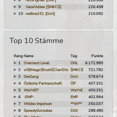
8
NDSFighter
[EMP]
226.988
9
VazeVultee
[$MKC$]
226.458
10
redline251
[DxG]
210.092
Top 10 Stämme
Rang
Name
Tag
Punkte
1
Overnext Level
ONL
6.172.985
2
xX$Magic$Kush$Clan$Xx
$MKC$
721.782
3
DieGang
DxG
578.674
4
Östliche Partnerschaft
ÖP
437.331
5
WaYnE!?
WaYnE
430.351
6
-EMP-
EMP
402.994
7
Wildes Imperium
**WI**
350.037
8
SpeedyGonzales
SGS
288.480