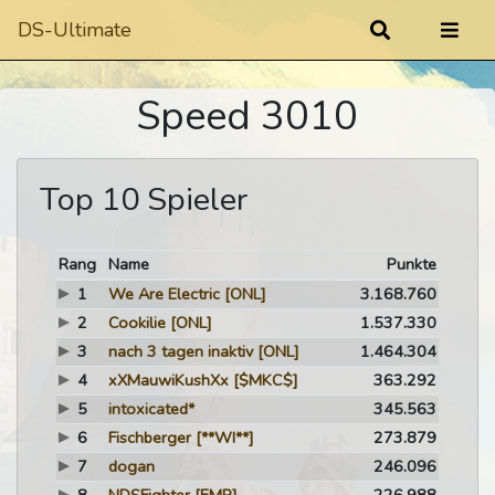
DS-Ultimate
Speed 3010
Top 10 Spieler
Rang
Name
Punkte
1
We Are Electric
[ONL]
3.168.760
2
Cookilie
[ONL]
1.537.330
3
nach 3 tagen inaktiv
[ONL]
1.464.304
4
xXMauwiKushXx
[$MKC$]
363.292
5
intoxicated*
345.563
6
Fischberger
[**WI**]
273.879
7
dogan
246.096