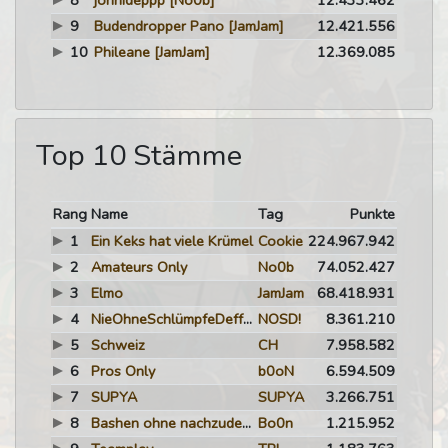
8
jonnideppp
[No0b]
12.433.462
9
Budendropper Pano
[JamJam]
12.421.556
10
Phileane
[JamJam]
12.369.085
Top 10 Stämme
Rang
Name
Tag
Punkte
1
Ein Keks hat viele Krümel
Cookie
224.967.942
2
Amateurs Only
No0b
74.052.427
3
Elmo
JamJam
68.418.931
4
NieOhneSchlümpfeDeffen!
NOSD!
8.361.210
5
Schweiz
CH
7.958.582
6
Pros Only
b0oN
6.594.509
7
SUPYA
SUPYA
3.266.751
8
Bashen ohne nachzudenken
Bo0n
1.215.952