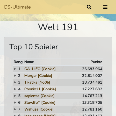
DS-Ultimate
Welt 191
Top 10 Spieler
Rang
Name
Punkte
1
GAL1LEO
[Cookie]
26.693.964
2
Morgar
[Cookie]
22.814.007
3
Tikatika
[No0b]
18.734.461
4
Phonix11
[Cookie]
17.227.632
5
sapientia
[Cookie]
14.767.213
6
SlowBoY
[Cookie]
13.318.705
7
Wahuza
[Cookie]
12.781.150