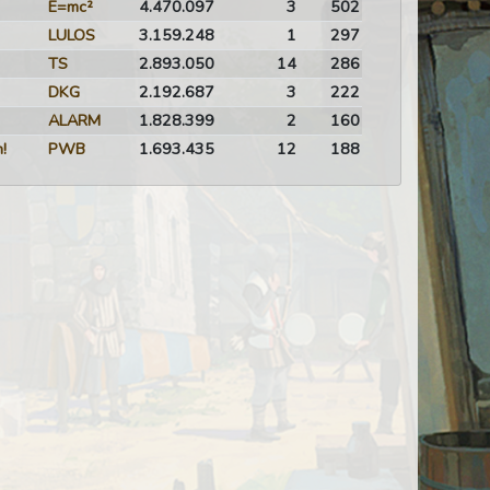
E=mc²
4.470.097
3
502
LULOS
3.159.248
1
297
TS
2.893.050
14
286
DKG
2.192.687
3
222
ALARM
1.828.399
2
160
!
PWB
1.693.435
12
188