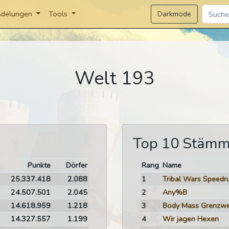
Darkmode
delungen
Tools
Welt 193
Top 10 Stäm
Punkte
Dörfer
Rang
Name
25.337.418
2.088
1
Tribal Wars Speedr
24.507.501
2.045
2
Any%B
14.618.959
1.218
3
Body Mass Grenzwe
14.327.557
1.199
4
Wir jagen Hexen