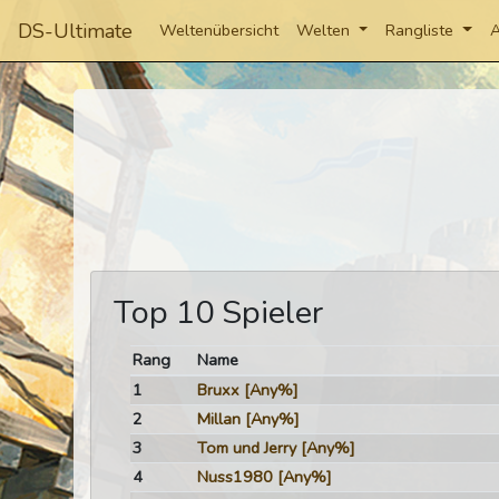
DS-Ultimate
Weltenübersicht
Welten
Rangliste
A
Top 10 Spieler
Rang
Name
1
Bruxx
[Any%]
2
Millan
[Any%]
3
Tom und Jerry
[Any%]
4
Nuss1980
[Any%]