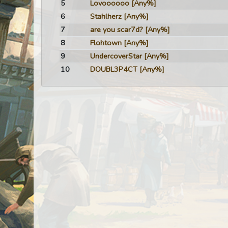
5
Lovoooooo
[Any%]
6
Stahlherz
[Any%]
7
are you scar7d?
[Any%]
8
Flohtown
[Any%]
9
UndercoverStar
[Any%]
10
DOUBL3P4CT
[Any%]