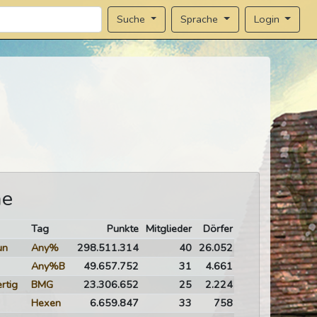
Sprache
Login
Suche
me
Tag
Punkte
Mitglieder
Dörfer
un
Any%
298.511.314
40
26.052
Any%B
49.657.752
31
4.661
rtig
BMG
23.306.652
25
2.224
Hexen
6.659.847
33
758