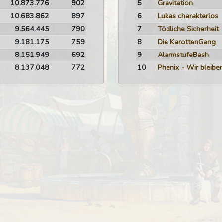
10.873.776
902
5
Gravitation
10.683.862
897
6
Lukas charakterlos
9.564.445
790
7
Tödliche Sicherheit
9.181.175
759
8
Die KarottenGang
8.151.949
692
9
AlarmstufeBash
8.137.048
772
10
Phenix - Wir bleiben