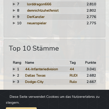
7
lorddragon666
2.810
8
demnichtzuhelfenist
2.802
9
DerKanzler
2.776
10
neuerspieler
2.775
Top 10 Stämme
Rang
Name
Tag
Punkte
1
44.-Infanteriedivision
44
3.041
2
Dallas Texas
RUDI
2.682
3
Dodge-City
Rulo
2.667
Diese Seite verwendet Cookies um das Nutzererlebnis zu
steigern.