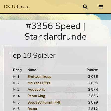
DS-Ultimate
#3356 Speed |
Standardrunde
Top 10 Spieler
Rang
Name
Punkte
1
Brettvormkopp
3.068
2
MrCrabs1989
2.893
3
Aggadonis
2.874
4
Penta King
2.836
5
SpaceSchlumpf
[44]
2.829
6
Rauta
2.812