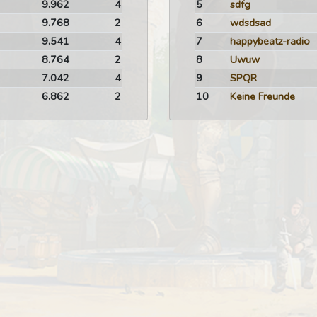
9.962
4
5
sdfg
9.768
2
6
wdsdsad
9.541
4
7
happybeatz-radio
8.764
2
8
Uwuw
7.042
4
9
SPQR
6.862
2
10
Keine Freunde