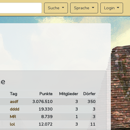
Sprache
Login
Suche
me
Tag
Punkte
Mitglieder
Dörfer
asdf
3.076.510
3
350
dddd
19.330
3
3
MR
8.739
1
3
lol
12.072
3
11