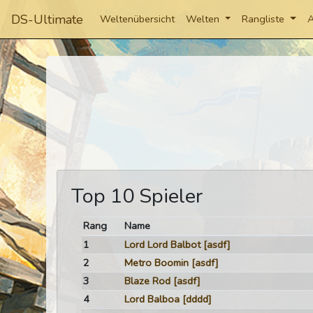
DS-Ultimate
Weltenübersicht
Welten
Rangliste
A
Top 10 Spieler
Rang
Name
1
Lord Lord Balbot
[asdf]
2
Metro Boomin
[asdf]
3
Blaze Rod
[asdf]
4
Lord Balboa
[dddd]