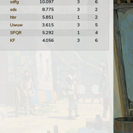
sdfg
10.097
3
6
sds
8.775
3
2
hbr
5.851
1
2
Uwuw
3.615
3
5
SPQR
5.292
1
4
KF
4.056
3
6