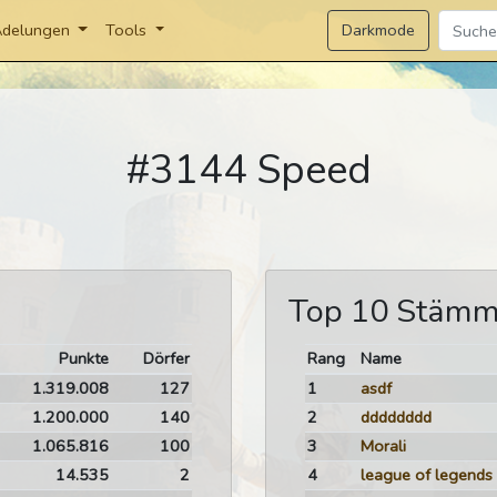
Darkmode
delungen
Tools
#3144 Speed
Top 10 Stäm
Punkte
Dörfer
Rang
Name
1.319.008
127
1
asdf
1.200.000
140
2
dddddddd
1.065.816
100
3
Morali
14.535
2
4
league of legends