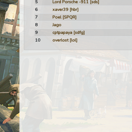
5
Lord Porsche -911
[sds]
6
xaver39
[hbr]
7
Poel
[SPQR]
8
Jago
9
cptpapaya
[sdfg]
10
overlost
[lol]