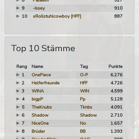
8
Palaeim
927
9
-Issey
910
10
xRollstuhlcowboy
[HFF]
887
Top 10 Stämme
Rang
Name
Tag
Punkte
1
OnePiece
O-P
6.276
2
Helferfreunde
HFF
4.726
3
WINA
WIN
4.599
4
bigpP
Pp
5.128
5
TheKnubs
Tknbs
4.091
6
Shadow
Shadow
2.710
7
NiceOne
No
1.657
8
Brüder
BB
1.393