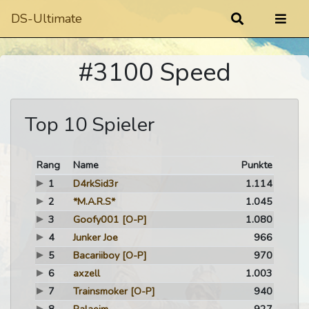
DS-Ultimate
#3100 Speed
Top 10 Spieler
Rang
Name
Punkte
1
D4rkSid3r
1.114
2
*M.A.R.S*
1.045
3
Goofy001
[O-P]
1.080
4
Junker Joe
966
5
Bacariiboy
[O-P]
970
6
axzell
1.003
7
Trainsmoker
[O-P]
940