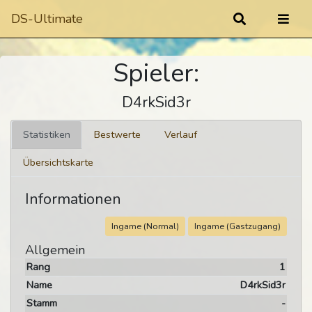
DS-Ultimate
Spieler:
D4rkSid3r
Statistiken
Bestwerte
Verlauf
Übersichtskarte
Informationen
Ingame (Normal)
Ingame (Gastzugang)
Allgemein
Rang
1
Name
D4rkSid3r
Stamm
-