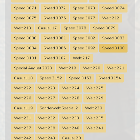
Speed 3071
Speed 3072
Speed 3073
Speed 3074
Speed 3075
Speed 3076
Speed 3077
Welt 212
Welt 213
Casual 17
Speed 3078
Speed 3079
Speed 3080
Speed 3081
Speed 3082
Speed 3083
Speed 3084
Speed 3085
Speed 3092
Speed 3100
Speed 3101
Speed 3102
Welt 217
Special August 2023
Welt 219
Welt 220
Welt 221
Casual 18
Speed 3152
Speed 3153
Speed 3154
Welt 222
Welt 223
Welt 224
Welt 225
Welt 226
Welt 227
Welt 228
Welt 229
Casual 19
Sonderwelt Special 2
Welt 230
Welt 231
Welt 232
Welt 233
Welt 235
Welt 237
Welt 239
Welt 240
Welt 241
Welt 242
Welt 243
Casual 20