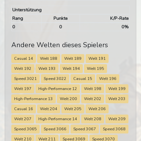
Unterstützung
Rang
Punkte
K/P-Rate
0
0
0%
Andere Welten dieses Spielers
Casual 14
Welt 188
Welt 189
Welt 191
Welt 192
Welt 193
Welt 194
Welt 195
Speed 3021
Speed 3022
Casual 15
Welt 196
Welt 197
High-Performance 12
Welt 198
Welt 199
High-Performance 13
Welt 200
Welt 202
Welt 203
Casual 16
Welt 204
Welt 205
Welt 206
Welt 207
High-Performance 14
Welt 208
Welt 209
Speed 3065
Speed 3066
Speed 3067
Speed 3068
Welt 210
Welt 211
Speed 3069
Speed 3070