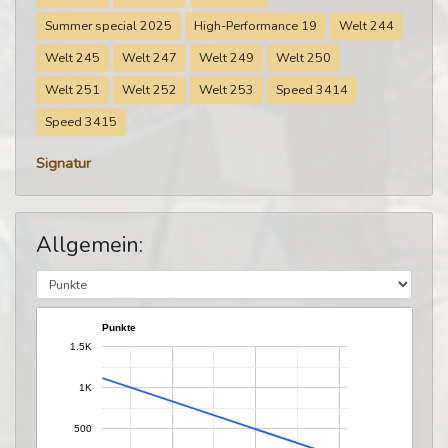
Summer special 2025
High-Performance 19
Welt 244
Welt 245
Welt 247
Welt 249
Welt 250
Welt 251
Welt 252
Welt 253
Speed 3414
Speed 3415
Signatur
Allgemein:
Punkte
1.5K
1K
500