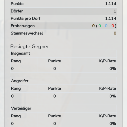
Punkte
1.114
Dörfer
1
Punkte pro Dorf
1.114
Eroberungen
0
(
0
-
0
-
0
)
Stammeswechsel
0
Besiegte Gegner
Insgesamt
Rang
Punkte
K/P-Rate
0
0
0%
Angreifer
Rang
Punkte
K/P-Rate
0
0
0%
Verteidiger
Rang
Punkte
K/P-Rate
0
0
0%