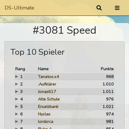
DS-Ultimate
#3081 Speed
Top 10 Spieler
Rang
Name
Punkte
1
Tanatos.x4
968
2
.Aufklärer
1.010
3
Jonas617
1.011
4
Alte Schule
976
5
Ersatzbank
1.021
6
Nyclas
974
7
lordsrca
981