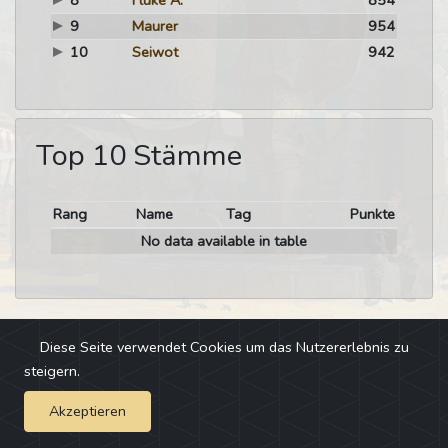
8
Fluke A.
854
9
Maurer
954
10
Seiwot
942
Top 10 Stämme
Rang
Name
Tag
Punkte
No data available in table
Diese Seite verwendet Cookies um das Nutzererlebnis zu
steigern.
Akzeptieren
Impressum
-
Changelog
-
Team
-
Fehler melden
-
Discord