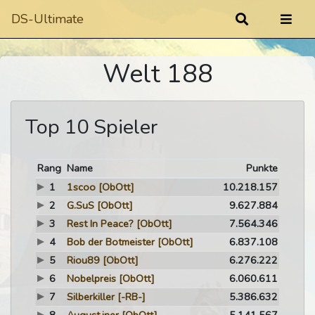
DS-Ultimate
Welt 188
Top 10 Spieler
Rang
Name
Punkte
1
1scoo
[ObOtt]
10.218.157
2
G.SuS
[ObOtt]
9.627.884
3
Rest In Peace?
[ObOtt]
7.564.346
4
Bob der Botmeister
[ObOtt]
6.837.108
5
Riou89
[ObOtt]
6.276.222
6
Nobelpreis
[ObOtt]
6.060.611
7
Silberkiller
[-RB-]
5.386.632