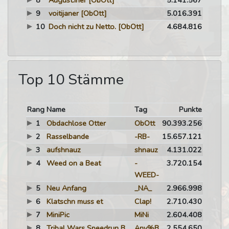
8
August.iner
[ObOtt]
5.141.567
9
voitijaner
[ObOtt]
5.016.391
10
Doch nicht zu Netto.
[ObOtt]
4.684.816
Top 10 Stämme
Rang
Name
Tag
Punkte
1
Obdachlose Otter
ObOtt
90.393.256
2
Rasselbande
-RB-
15.657.121
3
aufshnauz
shnauz
4.131.022
4
Weed on a Beat
-
3.720.154
WEED-
5
Neu Anfang
_NA_
2.966.998
6
Klatschn muss et
Clap!
2.710.430
7
MiniPic
MiNi
2.604.408
8
Tribal Wars Speedrun Bash
Any%B
2.554.650