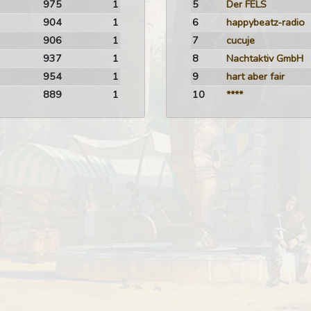
975
1
5
Der FELS
904
1
6
happybeatz-radio
906
1
7
cucuje
937
1
8
Nachtaktiv GmbH
954
1
9
hart aber fair
889
1
10
****