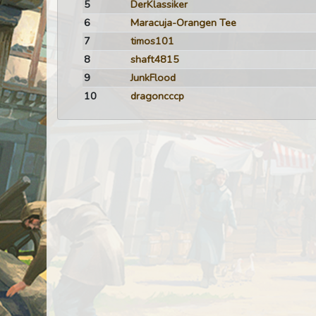
5
DerKlassiker
6
Maracuja-Orangen Tee
7
timos101
8
shaft4815
9
JunkFlood
10
dragoncccp