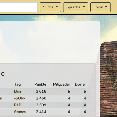
Sprache
Login
Suche
me
Tag
Punkte
Mitglieder
Dörfer
Elmi
3.616
5
5
n
-SON-
2.450
4
4
R.I.P
2.599
4
4
Stamm
2.414
4
4