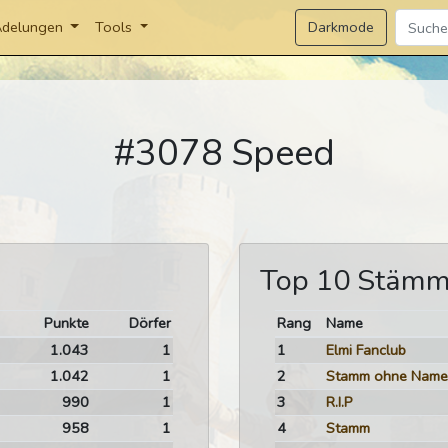
Darkmode
delungen
Tools
#3078 Speed
Top 10 Stäm
Punkte
Dörfer
Rang
Name
1.043
1
1
Elmi Fanclub
1.042
1
2
Stamm ohne Name
990
1
3
R.I.P
958
1
4
Stamm