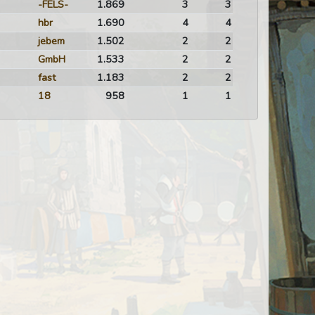
-FELS-
1.869
3
3
hbr
1.690
4
4
jebem
1.502
2
2
GmbH
1.533
2
2
fast
1.183
2
2
18
958
1
1