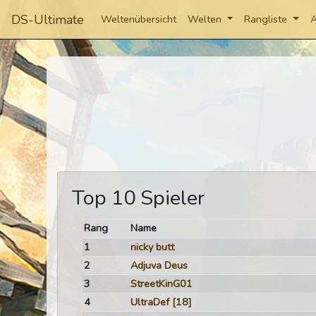
DS-Ultimate
Weltenübersicht
Welten
Rangliste
A
Top 10 Spieler
Rang
Name
1
nicky butt
2
Adjuva Deus
3
StreetKinG01
4
UltraDef
[18]