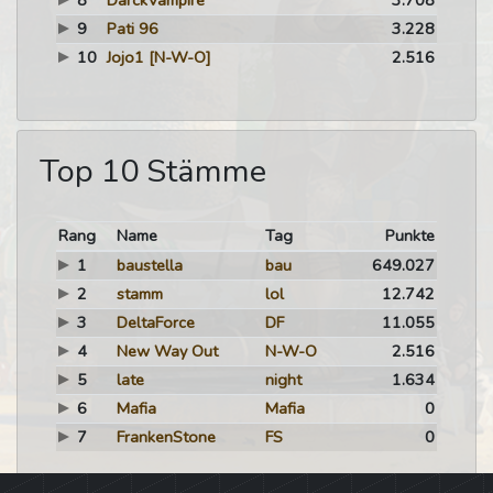
8
DarckVampire
3.708
9
Pati 96
3.228
10
Jojo1
[N-W-O]
2.516
Top 10 Stämme
Rang
Name
Tag
Punkte
1
baustella
bau
649.027
2
stamm
lol
12.742
3
DeltaForce
DF
11.055
4
New Way Out
N-W-O
2.516
5
late
night
1.634
6
Mafia
Mafia
0
7
FrankenStone
FS
0