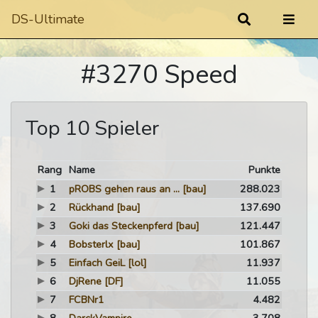
DS-Ultimate
#3270 Speed
Top 10 Spieler
Rang
Name
Punkte
1
pROBS gehen raus an ...
[bau]
288.023
2
Rückhand
[bau]
137.690
3
Goki das Steckenpferd
[bau]
121.447
4
Bobsterlx
[bau]
101.867
5
Einfach GeiL
[lol]
11.937
6
DjRene
[DF]
11.055
7
FCBNr1
4.482