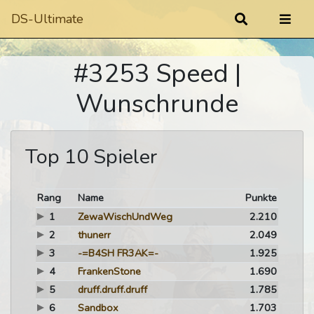
DS-Ultimate
#3253 Speed |
Wunschrunde
Top 10 Spieler
Rang
Name
Punkte
1
ZewaWischUndWeg
2.210
2
thunerr
2.049
3
-=B4SH FR3AK=-
1.925
4
FrankenStone
1.690
5
druff.druff.druff
1.785
6
Sandbox
1.703