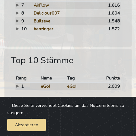
7
AirFlow
1.616
8
Delicious007
1.604
9
Bullseye.
1.548
10
benzinger
1.572
Top 10 Stämme
Rang
Name
Tag
Punkte
1
eGo!
eGo!
2.009
Diese Seite verwendet Cookies um das Nutzererlebnis zu
steigern.
Akzeptieren
Impressum
-
Changelog
-
Team
-
Fehler melden
-
Discord