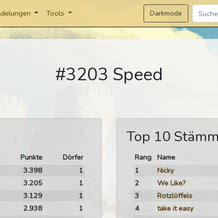
Darkmode
delungen
Tools
#3203 Speed
Top 10 Stäm
Punkte
Dörfer
Rang
Name
3.398
1
1
Nicky
3.205
1
2
We Like?
3.129
1
3
Rotzlöffels
2.938
1
4
take it easy