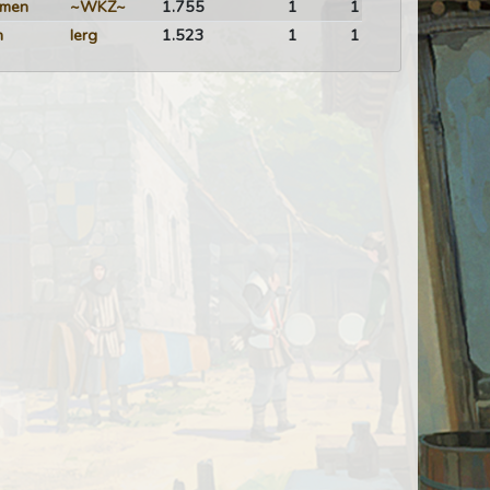
mmen
~WKZ~
1.755
1
1
n
Ierg
1.523
1
1