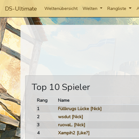
DS-Ultimate
Weltenübersicht
Welten
Rangliste
A
Top 10 Spieler
Rang
Name
1
Füllkrugs Lücke
[Nick]
2
wsdut
[Nick]
3
ruovaL.
[Nick]
4
Xampih2
[Like?]