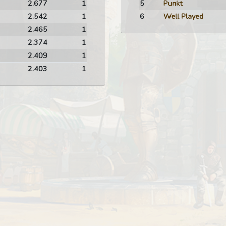
2.677
1
5
Punkt
2.542
1
6
Well Played
2.465
1
2.374
1
2.409
1
2.403
1