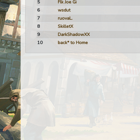
5
Flk Joe Gi
6
wsdut
7
ruovaL.
8
SkilletX
9
DarkShadowXX
10
back* to Home