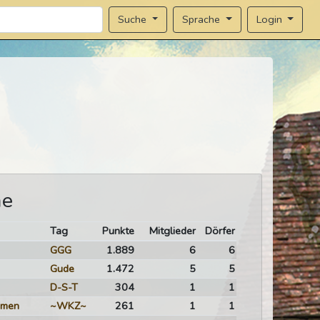
Sprache
Login
Suche
me
Tag
Punkte
Mitglieder
Dörfer
GGG
1.889
6
6
Gude
1.472
5
5
D-S-T
304
1
1
mmen
~WKZ~
261
1
1