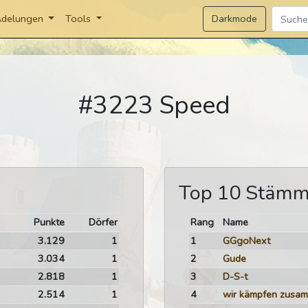
Darkmode
delungen
Tools
#3223 Speed
Top 10 Stäm
Punkte
Dörfer
Rang
Name
3.129
1
1
GGgoNext
3.034
1
2
Gude
2.818
1
3
D-S-t
2.514
1
4
wir kämpfen zusa