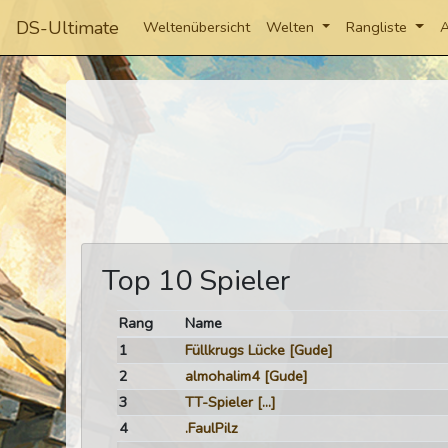
DS-Ultimate
Weltenübersicht
Welten
Rangliste
A
Top 10 Spieler
Rang
Name
1
Füllkrugs Lücke
[Gude]
2
almohalim4
[Gude]
3
TT-Spieler
[...]
4
.FaulPilz