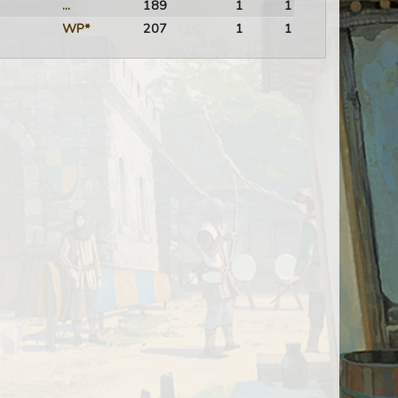
...
189
1
1
WP*
207
1
1