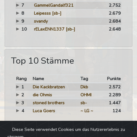
7
GammelGandalf321
2.752
8
Leipesss
[sb-]
2.679
9
svandy
2.684
10
rELaxENN1337
[sb-]
2.648
Top 10 Stämme
Rang
Name
Tag
Punkte
1
Die Kackbratzen
Dkb
2.572
2
die Ohmis
OHMI
2.289
3
stoned brothers
sb-
1.447
4
Luca Goers
~ LG ~
124
Diese Seite verwendet Cookies um das Nutzererlebnis zu
steigern.