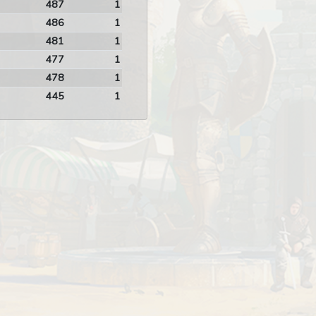
487
1
486
1
481
1
477
1
478
1
445
1