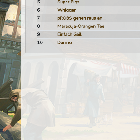
5
Super Pigs
6
Whigger
7
pROBS gehen raus an ...
8
Maracuja-Orangen Tee
9
Einfach GeiL
10
Daniho