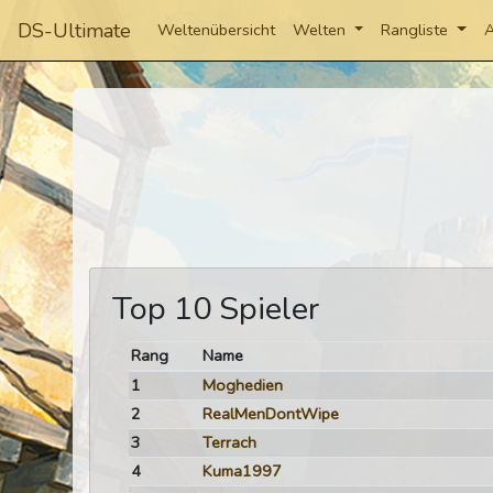
DS-Ultimate
Weltenübersicht
Welten
Rangliste
A
Top 10 Spieler
Rang
Name
1
Moghedien
2
RealMenDontWipe
3
Terrach
4
Kuma1997