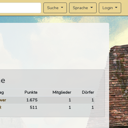
Sprache
Login
Suche
me
ag
Punkte
Mitglieder
Dörfer
wer
1.675
1
1
R
511
1
1