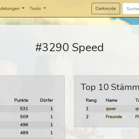
Darkmode
delungen
Tools
#3290 Speed
Top 10 Stäm
Punkte
Dörfer
Rang
Name
T
531
1
1
qwer
q
509
1
2
Freunde
F
496
1
489
1