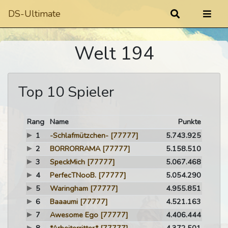
DS-Ultimate
Welt 194
Top 10 Spieler
Rang
Name
Punkte
1
-Schlafmützchen-
[77777]
5.743.925
2
BORRORRAMA
[77777]
5.158.510
3
SpeckMich
[77777]
5.067.468
4
PerfecTNooB.
[77777]
5.054.290
5
Waringham
[77777]
4.955.851
6
Baaaumi
[77777]
4.521.163
7
Awesome Ego
[77777]
4.406.444