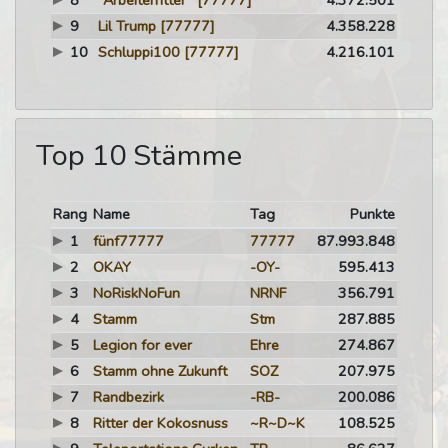
8
*Arbeiterritter*
[77777]
4.372.501
9
Lil Trump
[77777]
4.358.228
10
Schluppi100
[77777]
4.216.101
Top 10 Stämme
Rang
Name
Tag
Punkte
1
fünf77777
77777
87.993.848
2
OKAY
-OY-
595.413
3
NoRiskNoFun
NRNF
356.791
4
Stamm
Stm
287.885
5
Legion for ever
Ehre
274.867
6
Stamm ohne Zukunft
SOZ
207.975
7
Randbezirk
-RB-
200.086
8
Ritter der Kokosnuss
~R~D~K
108.525