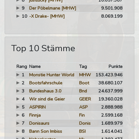
8
justlucky
[MHW]
10.057.387
9
Der Pöbelmane
[MHW]
9.501.908
10
-X Drake-
[MHW]
8.069.199
Top 10 Stämme
Rang
Name
Tag
Punkte
1
Monstie Hunter World
MHW
153.423.946
2
Bootsfahrschule
Boot
38.680.107
3
Bundeshaus 3.0
Bnd
24.637.999
4
Wir sind die Geier
GEIER
19.360.028
5
ASPIRIN
ASP
2.888.988
6
Finnja
Fin
2.599.168
7
Donisaurs
Donis
1.689.979
8
Bann Son Imbiss
BSI
1.614.041