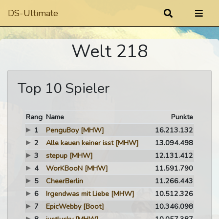
DS-Ultimate
Welt 218
Top 10 Spieler
Rang
Name
Punkte
1
PenguBoy
[MHW]
16.213.132
2
Alle kauen keiner isst
[MHW]
13.094.498
3
stepup
[MHW]
12.131.412
4
WorKBooN
[MHW]
11.591.790
5
CheerBerlin
11.266.443
6
Irgendwas mit Liebe
[MHW]
10.512.326
7
EpicWebby
[Boot]
10.346.098