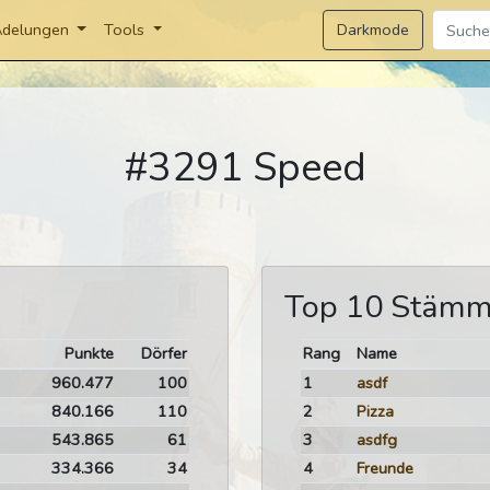
Darkmode
delungen
Tools
#3291 Speed
Top 10 Stäm
Punkte
Dörfer
Rang
Name
960.477
100
1
asdf
840.166
110
2
Pizza
543.865
61
3
asdfg
334.366
34
4
Freunde