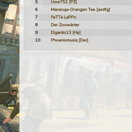
5
Uwe752
[PZ]
6
Maracuja-Orangen Tee
[asdfg]
7
FeTTa LaPPn
8
Der Zoowärter
9
Elgardo13
[Hp]
10
Phoenixmusiq
[Der]