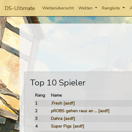
DS-Ultimate
Weltenübersicht
Welten
Rangliste
A
Top 10 Spieler
Rang
Name
1
.Fresh
[asdf]
2
pROBS gehen raus an ...
[asdf]
3
Dahra
[asdf]
4
Super Pigs
[asdf]