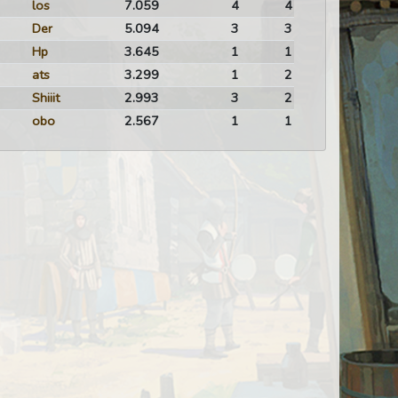
los
7.059
4
4
Der
5.094
3
3
Hp
3.645
1
1
ats
3.299
1
2
Shiiit
2.993
3
2
obo
2.567
1
1