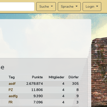
Sprache
Login
Suche
me
Tag
Punkte
Mitglieder
Dörfer
asdf
2.678.874
4
305
PZ
11.806
4
8
asdfg
9.390
4
9
FR
7.096
4
3