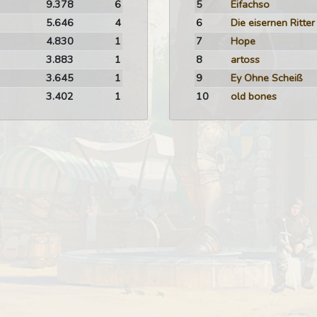
9.378
6
5
Eifachso
5.646
4
6
Die eisernen Ritter
4.830
1
7
Hope
3.883
1
8
artoss
3.645
1
9
Ey Ohne Scheiß
3.402
1
10
old bones