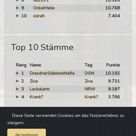
8
tlli2811
10.926
9
OnkelHeile
10.768
10
szirah
7.404
Top 10 Stämme
Rang
Name
Tag
Punkte
1
DresdnerStämmeMafia
DSM
10.192
2
Ziva
Ziva
9.731
3
Lackalarm
NRW
9.187
4
Krank?
Krank?
3.766
Diese Seite verwendet Cookies um das Nutzererlebnis zu
steigern.
Akzeptieren