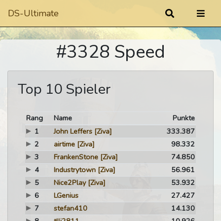
DS-Ultimate
#3328 Speed
Top 10 Spieler
Rang
Name
Punkte
1
John Leffers
[Ziva]
333.387
2
airtime
[Ziva]
98.332
3
FrankenStone
[Ziva]
74.850
4
Industrytown
[Ziva]
56.961
5
Nice2Play
[Ziva]
53.932
6
LGenius
27.427
7
stefan410
14.130