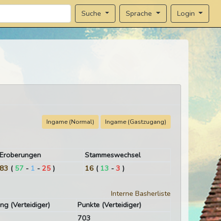
Sprache
Login
Suche
Ingame (Normal)
Ingame (Gastzugang)
Eroberungen
Stammeswechsel
83
(
57
-
1
-
25
)
16
(
13
-
3
)
Interne Basherliste
ng (Verteidiger)
Punkte (Verteidiger)
703