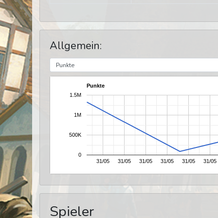
Allgemein:
Punkte
1.5M
1M
500K
0
31/05
31/05
31/05
31/05
31/05
31/05
Spieler