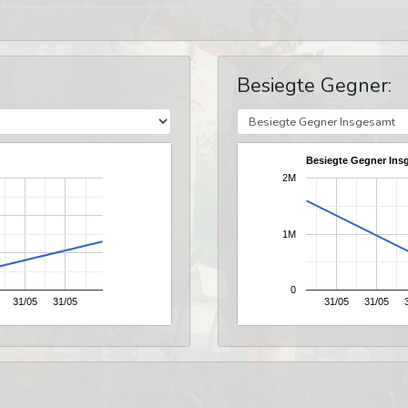
Besiegte Gegner:
Besiegte Gegner Ins
2M
1M
0
31/05
31/05
31/05
31/05