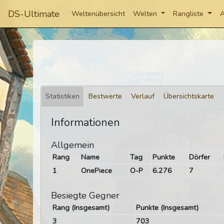
DS-Ultimate
Weltenübersicht
Welten
Rangliste
A
Statistiken
Bestwerte
Verlauf
Übersichtskarte
Informationen
Allgemein
Rang
Name
Tag
Punkte
Dörfer
1
OnePiece
O-P
6.276
7
Besiegte Gegner
Rang (Insgesamt)
Punkte (Insgesamt)
3
703