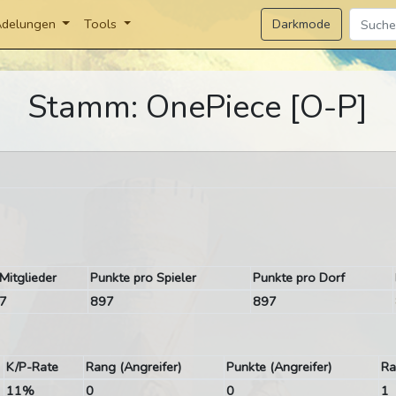
Darkmode
delungen
Tools
Stamm: OnePiece [O-P]
Mitglieder
Punkte pro Spieler
Punkte pro Dorf
7
897
897
K/P-Rate
Rang (Angreifer)
Punkte (Angreifer)
Ra
11%
0
0
1