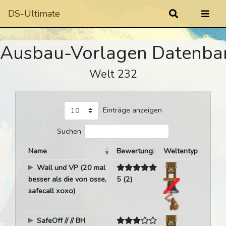
DS-Ultimate
Ausbau-Vorlagen Datenba
Welt 232
Einträge anzeigen
Suchen
Name
Bewertung
Weltentyp
Wall und VP (20 mal
besser als die von osse,
5 (2)
safecall xoxo)
SafeOff // // BH