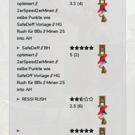
optimiert //
3.3 (4)
2erSpeed2erMinen //
selbe Punkte wie
SafeDeff Vorlage // HG
Rush für BBs // Minen 25
into AH
SafeDeff // BH
optimiert //
5 (2)
2erSpeed2erMinen //
selbe Punkte wie
SafeOff Vorlage // HG
Rush für BBs // Minen 25
into AH
RESSI RUSH
2.5 (6)