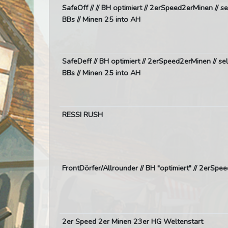
SafeOff // // BH optimiert // 2erSpeed2erMinen // 
BBs // Minen 25 into AH
SafeDeff // BH optimiert // 2erSpeed2erMinen // s
BBs // Minen 25 into AH
RESSI RUSH
FrontDörfer/Allrounder // BH "optimiert" // 2erSpe
2er Speed 2er Minen 23er HG Weltenstart