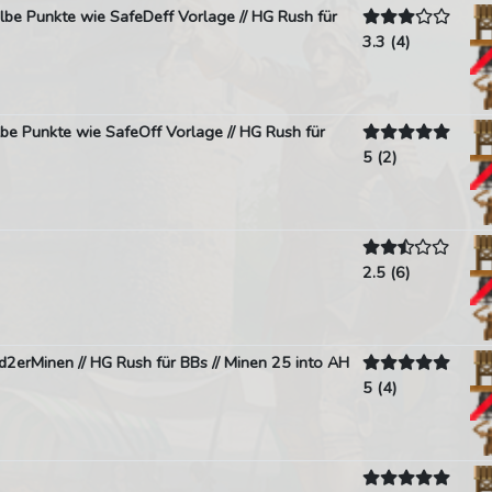
selbe Punkte wie SafeDeff Vorlage // HG Rush für
3.3 (4)
elbe Punkte wie SafeOff Vorlage // HG Rush für
5 (2)
2.5 (6)
ed2erMinen // HG Rush für BBs // Minen 25 into AH
5 (4)