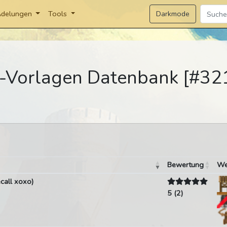
Darkmode
delungen
Tools
-Vorlagen Datenbank [#321
Bewertung
We
call xoxo)
5 (2)