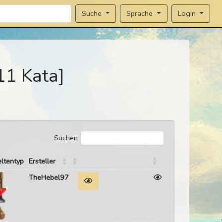
Sprache
Login
Suche
1 Kata]
Suchen
ltentyp
Ersteller
TheHebel97