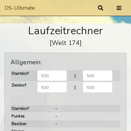
DS-Ultimate
Laufzeitrechner
[Welt 174]
Allgemein:
Startdorf
|
Zieldorf
|
Startdorf
-
Punkte
-
Besitzer
-