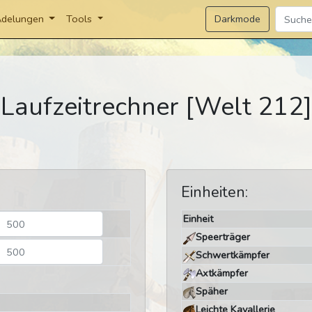
Darkmode
delungen
Tools
Laufzeitrechner [Welt 212]
Einheiten:
Einheit
Speerträger
Schwertkämpfer
Axtkämpfer
Späher
Leichte Kavallerie