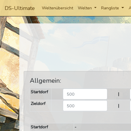
DS-Ultimate
Weltenübersicht
Welten
Rangliste
A
Allgemein:
Startdorf
|
Zieldorf
|
Startdorf
-