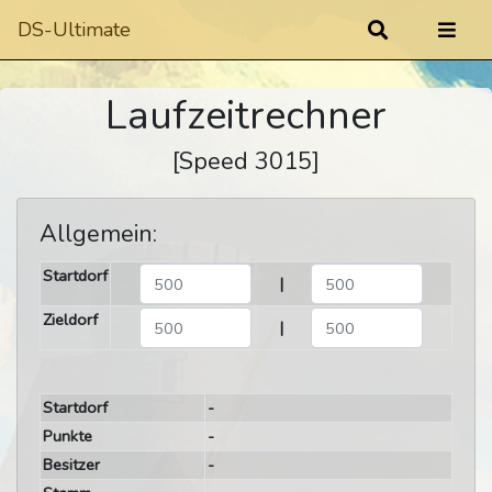
DS-Ultimate
Laufzeitrechner
[Speed 3015]
Allgemein:
Startdorf
|
Zieldorf
|
Startdorf
-
Punkte
-
Besitzer
-