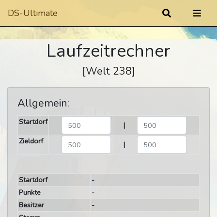
DS-Ultimate
Laufzeitrechner
[Welt 238]
Allgemein:
Startdorf
|
Zieldorf
|
Startdorf
-
Punkte
-
Besitzer
-