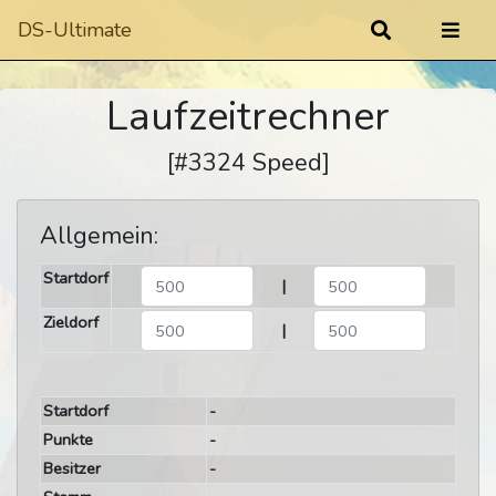
DS-Ultimate
Laufzeitrechner
[#3324 Speed]
Allgemein:
Startdorf
|
Zieldorf
|
Startdorf
-
Punkte
-
Besitzer
-