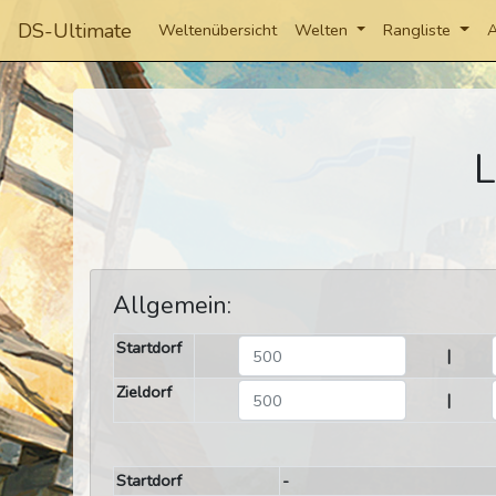
DS-Ultimate
Weltenübersicht
Welten
Rangliste
A
L
Allgemein:
Startdorf
|
Zieldorf
|
Startdorf
-