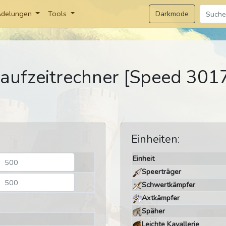
Darkmode
delungen
Tools
aufzeitrechner [Speed 301
Einheiten:
Einheit
Speerträger
Schwertkämpfer
Axtkämpfer
Späher
Leichte Kavallerie