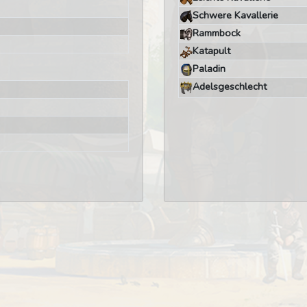
Schwere Kavallerie
Rammbock
Katapult
Paladin
Adelsgeschlecht